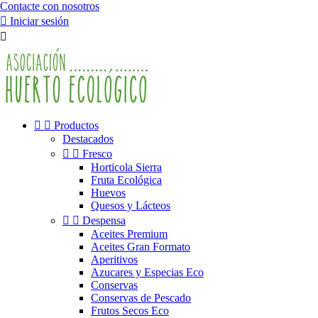
Contacte con nosotros

Iniciar sesión



Productos
Destacados


Fresco
Horticola Sierra
Fruta Ecológica
Huevos
Quesos y Lácteos


Despensa
Aceites Premium
Aceites Gran Formato
Aperitivos
Azucares y Especias Eco
Conservas
Conservas de Pescado
Frutos Secos Eco