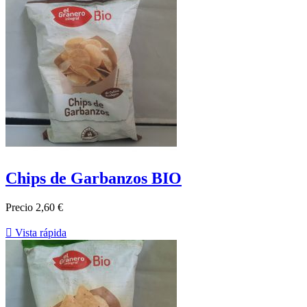
Chips de Garbanzos BIO
Precio
2,60 €

Vista rápida