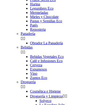
Harina
Legumbres Eco
Mermeladas
Mieles y Chocolate
Pastas y Semillas Eco
Patés
Reposteria
Panadería


Obrador La Panadería
Bebidas


Bebidas Vegetales Eco
Café e Infusiones Eco
Cerveza
Espumosos
Vino
Zumos Eco
Droguería


Cosmética e Higiene
Droguería y Limpieza


Solyeco
La Ecosfera Jaén