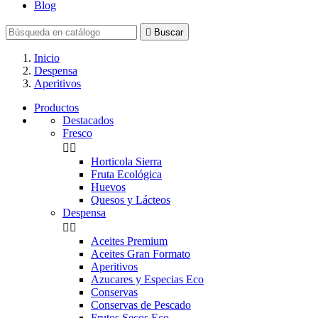
Blog

Buscar
Inicio
Despensa
Aperitivos
Productos
Destacados
Fresco


Horticola Sierra
Fruta Ecológica
Huevos
Quesos y Lácteos
Despensa


Aceites Premium
Aceites Gran Formato
Aperitivos
Azucares y Especias Eco
Conservas
Conservas de Pescado
Frutos Secos Eco