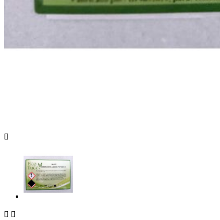


