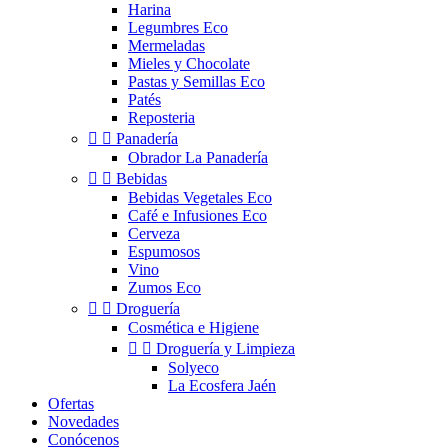
Harina
Legumbres Eco
Mermeladas
Mieles y Chocolate
Pastas y Semillas Eco
Patés
Reposteria


Panadería
Obrador La Panadería


Bebidas
Bebidas Vegetales Eco
Café e Infusiones Eco
Cerveza
Espumosos
Vino
Zumos Eco


Droguería
Cosmética e Higiene


Droguería y Limpieza
Solyeco
La Ecosfera Jaén
Ofertas
Novedades
Conócenos