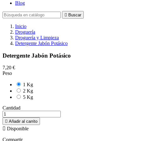
Blog

Buscar
Inicio
Droguería
Droguería y Limpieza
Detergente Jabón Potásico
Detergente Jabón Potásico
7,20 €
Peso
1 Kg
2 Kg
5 Kg
Cantidad

Añadir al carrito

Disponible
Compartir