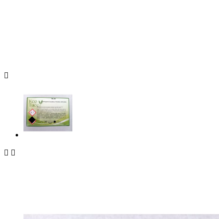


