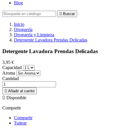
Blog

Buscar
Inicio
Droguería
Droguería y Limpieza
Detergente Lavadora Prendas Delicadas
Detergente Lavadora Prendas Delicadas
3,95 €
Capacidad
Aroma
Cantidad

Añadir al carrito

Disponible
Compartir
Compartir
Tuitear