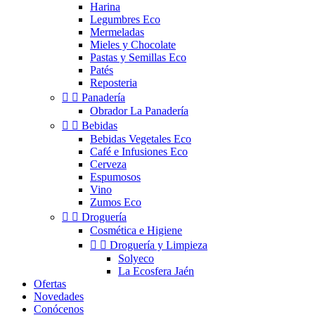
Harina
Legumbres Eco
Mermeladas
Mieles y Chocolate
Pastas y Semillas Eco
Patés
Reposteria


Panadería
Obrador La Panadería


Bebidas
Bebidas Vegetales Eco
Café e Infusiones Eco
Cerveza
Espumosos
Vino
Zumos Eco


Droguería
Cosmética e Higiene


Droguería y Limpieza
Solyeco
La Ecosfera Jaén
Ofertas
Novedades
Conócenos