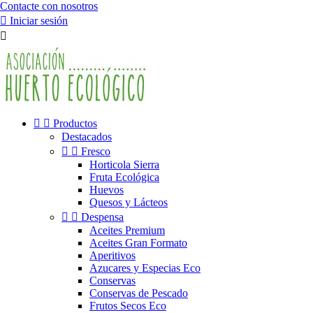
Contacte con nosotros

Iniciar sesión



Productos
Destacados


Fresco
Horticola Sierra
Fruta Ecológica
Huevos
Quesos y Lácteos


Despensa
Aceites Premium
Aceites Gran Formato
Aperitivos
Azucares y Especias Eco
Conservas
Conservas de Pescado
Frutos Secos Eco