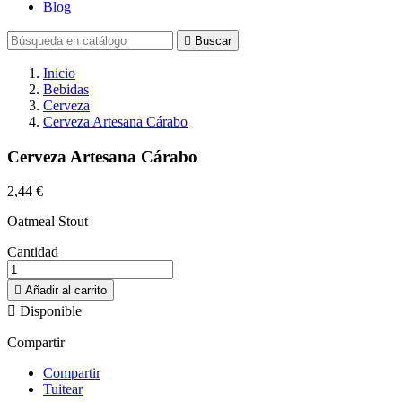
Blog

Buscar
Inicio
Bebidas
Cerveza
Cerveza Artesana Cárabo
Cerveza Artesana Cárabo
2,44 €
Oatmeal Stout
Cantidad

Añadir al carrito

Disponible
Compartir
Compartir
Tuitear