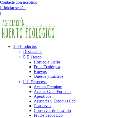
Contacte con nosotros

Iniciar sesión



Productos
Destacados


Fresco
Horticola Sierra
Fruta Ecológica
Huevos
Quesos y Lácteos


Despensa
Aceites Premium
Aceites Gran Formato
Aperitivos
Azucares y Especias Eco
Conservas
Conservas de Pescado
Frutos Secos Eco