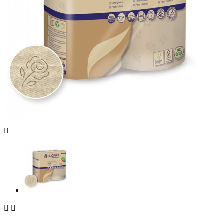


